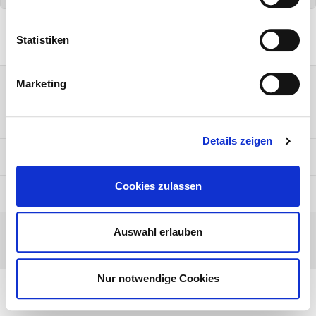
Support: +49 69 254 741300
Statistiken
Impressum
Marketing
Datenschutz
Details zeigen
AGB
Cookies zulassen
Risikohinweise
Auswahl erlauben
Vermittlung dieser Anlage durch GenoCrowd GmbH.
Nur notwendige Cookies